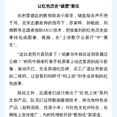
让红色历史“破壁”新生
在村委建起的数智助农小屋里，键盘敲击声不绝
于耳。在宋志鹏老师的指导下，苏家晖、孙敬皓、刘
炯辉等志愿者借助AIGC技术，把收集到的红色历史故
事转化成图像、视频，在“上张数字云展厅”中“重
生”。
“这比老照片真切多了！咱爹当年就在这洞里藏过
公粮！”村民牛炳奎盯着手机屏幕上动态复原的战斗影
像，激动不已。无名英雄纪念碑、兵工厂遗址旁新设
的二维码，让游客扫码即可“码上听”到专业录制的红
色故事。
除此之外，志愿者们设计推出了“红色上张”系列
文创产品。队员们运用数据建模技术，将当地特色农
产品（如荆花枕、优质小米）与红色文化IP结合，在
网络上宣传推广，为村民增收开辟“数智化”新渠道。