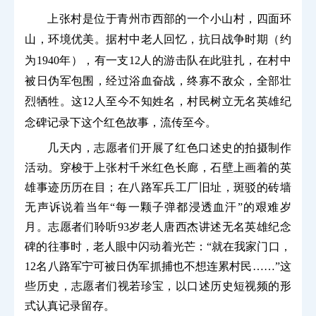
上张村是位于青州市西部的一个小山村，四面环
山，环境优美。据村中老人回忆，抗日战争时期（约
为1940年），有一支12人的游击队在此驻扎，在村中
被日伪军包围，经过浴血奋战，终寡不敌众，全部壮
烈牺牲。这12人至今不知姓名，村民树立无名英雄纪
念碑记录下这个红色故事，流传至今。
几天内，志愿者们开展了红色口述史的拍摄制作
活动。穿梭于上张村千米红色长廊，石壁上画着的英
雄事迹历历在目；在八路军兵工厂旧址，斑驳的砖墙
无声诉说着当年“每一颗子弹都浸透血汗”的艰难岁
月。志愿者们聆听93岁老人唐西杰讲述无名英雄纪念
碑的往事时，老人眼中闪动着光芒：“就在我家门口，
12名八路军宁可被日伪军抓捕也不想连累村民……”这
些历史，志愿者们视若珍宝，以口述历史短视频的形
式认真记录留存。